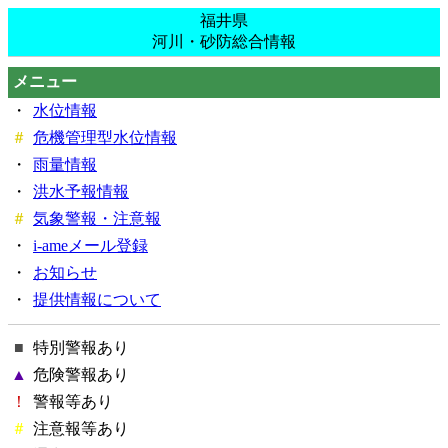
福井県
河川・砂防総合情報
メニュー
・
水位情報
＃
危機管理型水位情報
・
雨量情報
・
洪水予報情報
＃
気象警報・注意報
・
i-ameメール登録
・
お知らせ
・
提供情報について
■
特別警報あり
▲
危険警報あり
！
警報等あり
＃
注意報等あり