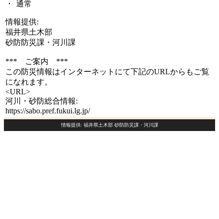
・
通常
情報提供:
福井県土木部
砂防防災課・河川課
*** ご案内 ***
この防災情報はインターネットにて下記のURLからもご覧
になれます。
<URL>
河川・砂防総合情報:
https://sabo.pref.fukui.lg.jp/
情報提供: 福井県土木部 砂防防災課・河川課