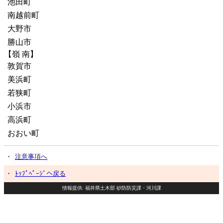
池田町
南越前町
大野市
勝山市
【嶺 南】
敦賀市
美浜町
若狭町
小浜市
高浜町
おおい町
・
注意事項へ
・
ﾄｯﾌﾟﾍﾟｰｼﾞへ戻る
情報提供: 福井県土木部 砂防防災課・河川課