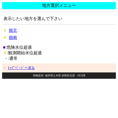
地方選択メニュー
表示したい地方を選んで下さい
＃
嶺北
＃
嶺南
■
:危険水位超過
＃
:観測開始水位超過
・:通常
・
ﾄｯﾌﾟﾍﾟｰｼﾞへ戻る
情報提供: 福井県土木部 砂防防災課・河川課