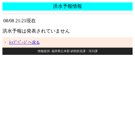
洪水予報情報
08/08 21:21現在
洪水予報は発表されていません
・
ﾄｯﾌﾟﾍﾟｰｼﾞへ戻る
情報提供: 福井県土木部 砂防防災課・河川課