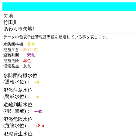
矢地
竹田川
あわら市矢地1
データの色表示は警報基準値を超過している事を表します。
水防団待機：
黄色
氾濫注意：
ｵﾚﾝｼﾞ色
避難判断 ：
紫色
氾濫危険：
赤色
氾濫発生：
灰色
水防団待機水位
(通報水位)：
4m
氾濫注意水位
(警戒水位)：
5m
避難判断水位
(特別警戒)：
---m
氾濫危険水位
(危険水位)：
5.8m
氾濫発生水位