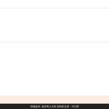
情報提供: 福井県土木部 砂防防災課・河川課