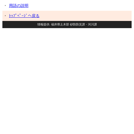
・
用語の説明
・
ﾄｯﾌﾟﾍﾟｰｼﾞへ戻る
情報提供: 福井県土木部 砂防防災課・河川課