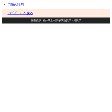
・
用語の説明
・
ﾄｯﾌﾟﾍﾟｰｼﾞへ戻る
情報提供: 福井県土木部 砂防防災課・河川課