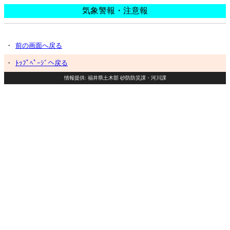
気象警報・注意報
・
前の画面へ戻る
・
ﾄｯﾌﾟﾍﾟｰｼﾞへ戻る
情報提供: 福井県土木部 砂防防災課・河川課